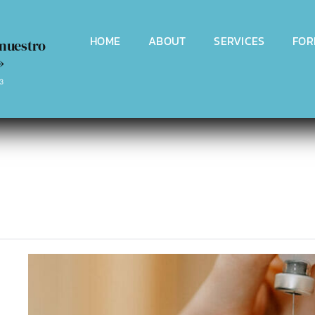
HOME
ABOUT
SERVICES
FOR
 nuestro
»
3