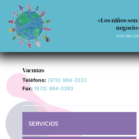
Skip
to
«Los niños son
content
negocio
(970) 984-333
Vacunas
Teléfono:
(970) 984-3333
Fax:
(970) 984-0293
SERVICIOS